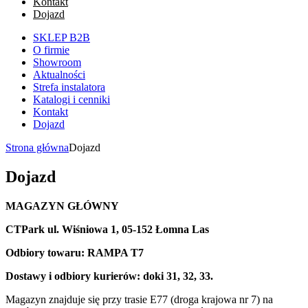
Kontakt
Dojazd
SKLEP B2B
O firmie
Showroom
Aktualności
Strefa instalatora
Katalogi i cenniki
Kontakt
Dojazd
Strona główna
Dojazd
Dojazd
MAGAZYN GŁÓWNY
CTPark ul. Wiśniowa 1, 05-152 Łomna Las
Odbiory towaru: RAMPA T7
Dostawy i odbiory kurierów: doki 31, 32, 33.
Magazyn znajduje się przy trasie E77 (droga krajowa nr 7) na