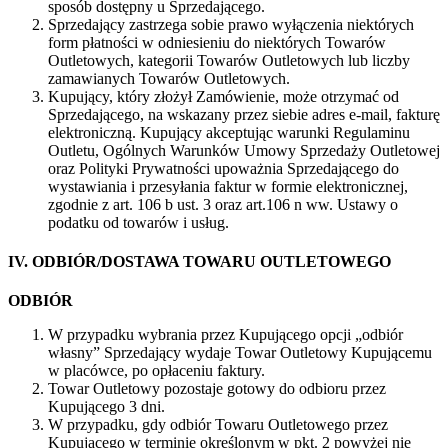
sposób dostępny u Sprzedającego.
Sprzedający zastrzega sobie prawo wyłączenia niektórych
form płatności w odniesieniu do niektórych Towarów
Outletowych, kategorii Towarów Outletowych lub liczby
zamawianych Towarów Outletowych.
Kupujący, który złożył Zamówienie, może otrzymać od
Sprzedającego, na wskazany przez siebie adres e-mail, fakturę
elektroniczną. Kupujący akceptując warunki Regulaminu
Outletu, Ogólnych Warunków Umowy Sprzedaży Outletowej
oraz Polityki Prywatności upoważnia Sprzedającego do
wystawiania i przesyłania faktur w formie elektronicznej,
zgodnie z art. 106 b ust. 3 oraz art.106 n ww. Ustawy o
podatku od towarów i usług.
IV. ODBIÓR/DOSTAWA TOWARU OUTLETOWEGO
ODBIÓR
W przypadku wybrania przez Kupującego opcji „odbiór
własny” Sprzedający wydaje Towar Outletowy Kupującemu
w placówce, po opłaceniu faktury.
Towar Outletowy pozostaje gotowy do odbioru przez
Kupującego 3 dni.
W przypadku, gdy odbiór Towaru Outletowego przez
Kupującego w terminie określonym w pkt. 2 powyżej nie