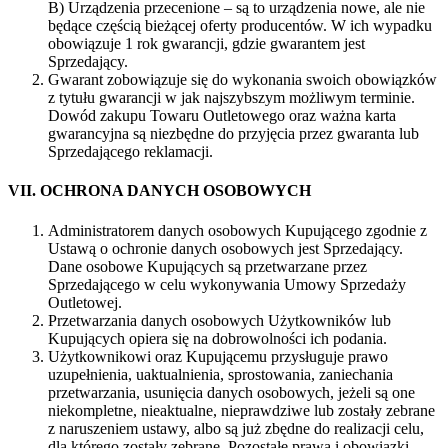
B) Urządzenia przecenione – są to urządzenia nowe, ale nie
będące częścią bieżącej oferty producentów. W ich wypadku
obowiązuje 1 rok gwarancji, gdzie gwarantem jest
Sprzedający.
Gwarant zobowiązuje się do wykonania swoich obowiązków
z tytułu gwarancji w jak najszybszym możliwym terminie.
Dowód zakupu Towaru Outletowego oraz ważna karta
gwarancyjna są niezbędne do przyjęcia przez gwaranta lub
Sprzedającego reklamacji.
VII. OCHRONA DANYCH OSOBOWYCH
Administratorem danych osobowych Kupującego zgodnie z
Ustawą o ochronie danych osobowych jest Sprzedający.
Dane osobowe Kupujących są przetwarzane przez
Sprzedającego w celu wykonywania Umowy Sprzedaży
Outletowej.
Przetwarzania danych osobowych Użytkowników lub
Kupujących opiera się na dobrowolności ich podania.
Użytkownikowi oraz Kupującemu przysługuje prawo
uzupełnienia, uaktualnienia, sprostowania, zaniechania
przetwarzania, usunięcia danych osobowych, jeżeli są one
niekompletne, nieaktualne, nieprawdziwe lub zostały zebrane
z naruszeniem ustawy, albo są już zbędne do realizacji celu,
dla którego zostały zebrane. Pozostałe prawa i obowiązki