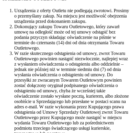
Urządzenia z oferty Outletu nie podlegają zwrotowi. Prosimy
o przemyślany zakup. Na miejscu jest możliwość obejrzenia
urządzenia przed dokonaniem zakupu.
Dokonujący zakupu Towaru Outletowego, który zawarł
umowę na odległość może od tej umowy odstąpić bez
podania przyczyn składając oświadczenie na piśmie w
terminie do czternastu (14) dni od dnia otrzymania Towaru
Outletowego.
W razie skutecznego odstąpienia od umowy, zwrot Towaru
Outletowego powinien nastąpić niezwłocznie, najlepiej wraz
z wysłaniem oświadczenia o odstąpieniu albo oddzielnie –
jednak nie później niż w terminie siedmiu dni (7) od dnia
wysłania oświadczenia o odstąpieniu od umowy. Do
przesyłki ze zwracanym Towarem Outletowym powinien
zostać dołączony oryginał podpisanego oświadczenia o
odstąpieniu od umowy, chyba że wcześniej takie
oświadczenie zostało wysłane pocztą, kurierem, albo złożone
osobiście u Sprzedającego lub przesłane w postaci scanu na
adres e-mail. W razie wykonania przez Kupującego prawa
odstąpienia od Umowy Sprzedaży Outletowej zwrot Towaru
Outletowego przez Kupującego może nastąpić w miejscu
wydania Towaru Outletowego lub za pośrednictwem
podmiotu trzeciego świadczącego usługi kurierskie,