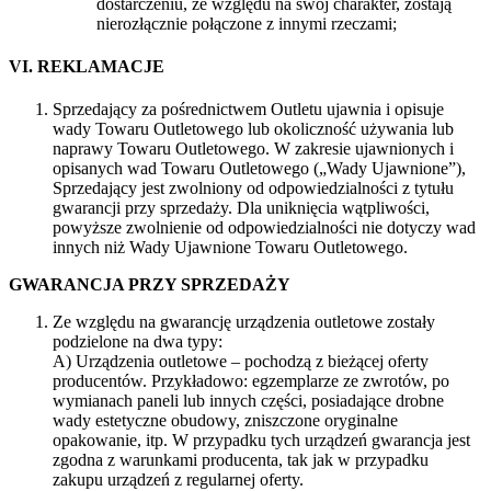
dostarczeniu, ze względu na swój charakter, zostają
nierozłącznie połączone z innymi rzeczami;
VI. REKLAMACJE
Sprzedający za pośrednictwem Outletu ujawnia i opisuje
wady Towaru Outletowego lub okoliczność używania lub
naprawy Towaru Outletowego. W zakresie ujawnionych i
opisanych wad Towaru Outletowego („Wady Ujawnione”),
Sprzedający jest zwolniony od odpowiedzialności z tytułu
gwarancji przy sprzedaży. Dla uniknięcia wątpliwości,
powyższe zwolnienie od odpowiedzialności nie dotyczy wad
innych niż Wady Ujawnione Towaru Outletowego.
GWARANCJA PRZY SPRZEDAŻY
Ze względu na gwarancję urządzenia outletowe zostały
podzielone na dwa typy:
A) Urządzenia outletowe – pochodzą z bieżącej oferty
producentów. Przykładowo: egzemplarze ze zwrotów, po
wymianach paneli lub innych części, posiadające drobne
wady estetyczne obudowy, zniszczone oryginalne
opakowanie, itp. W przypadku tych urządzeń gwarancja jest
zgodna z warunkami producenta, tak jak w przypadku
zakupu urządzeń z regularnej oferty.