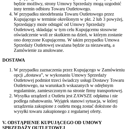
będzie możliwy, strony Umowy Sprzedaży mogą uzgodnić
inny termin odbioru Towaru Outletowego.
W przypadku nieodebrania Towaru Outletowego przez
Kupującego w terminie określonym w pkt. 2 lub 3 powyżej,
Sprzedający może odstąpić od Umowy Sprzedaży
Outletowej, składając w tym celu Kupującemu stosowne
oświadczenie woli ze skutkiem na dzień, w którym zostanie
ono doręczone Kupującemu. W takim przypadku Umowa
Sprzedaży Outletowej uważana będzie za niezawartą, a
Zamówienie za anulowane.
DOSTAWA
W przypadku zaznaczenia przez Kupującego w Zamówieniu
opcji „dostawa”, w wykonaniu Umowy Sprzedaży
Outletowej podmiot trzeci świadczy usługi Dostawy Towaru
Outletowego, na warunkach wskazanych w odrębnym
regulaminie, zamieszczonym na stronie firmy transportowej.
Wysyłka urządzeń z Outletu jest ZAWSZE odpłatna i nie
podlega rabatowaniu. Wyjątek stanowi sytuacja, w której
urządzenia zakupione z outletu mogą zostać dołożone do
wysyłki towaru zakupionego z regularnej oferty.
V. ODSTĄPIENIE KUPUJĄCEGO OD UMOWY
SPRZEDAŻY OUTLETOWEJ