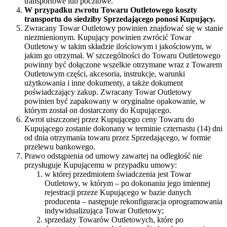
transportowe lub pocztowe.
W przypadku zwrotu Towaru Outletowego koszty
transportu do siedziby Sprzedającego ponosi Kupujący.
Zwracany Towar Outletowy powinien znajdować się w stanie
niezmienionym. Kupujący powinien zwrócić Towar
Outletowy w takim składzie ilościowym i jakościowym, w
jakim go otrzymał. W szczególności do Towaru Outletowego
powinny być dołączone wszelkie otrzymane wraz z Towarem
Outletowym części, akcesoria, instrukcje, warunki
użytkowania i inne dokumenty, a także dokument
poświadczający zakup. Zwracany Towar Outletowy
powinien być zapakowany w oryginalne opakowanie, w
którym został on dostarczony do Kupującego.
Zwrot uiszczonej przez Kupującego ceny Towaru do
Kupującego zostanie dokonany w terminie czternastu (14) dni
od dnia otrzymania towaru przez Sprzedającego, w formie
przelewu bankowego.
Prawo odstąpienia od umowy zawartej na odległość nie
przysługuje Kupującemu w przypadku umowy:
w której przedmiotem świadczenia jest Towar
Outletowy, w którym – po dokonaniu jego imiennej
rejestracji przeze Kupującego w bazie danych
producenta – następuje rekonfiguracja oprogramowania
indywidualizująca Towar Outletowy;
sprzedaży Towarów Outletowych, które po