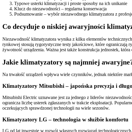
Typowe usterki klimatyzacji i proste sposoby na ich unikanie
Klucz do niezawodności – regularna konserwacja
Podsumowanie – wybór niezawodnego klimatyzatora z profes
Co decyduje o niskiej awaryjności klimaty
Niezawodność klimatyzatora wynika z kilku elementów technicznych
rynkowej stosują rygorystyczne testy jakościowe, które ograniczają ry
żywotność urządzenia. Ważna jest także konstrukcja jednostek, która
Jakie klimatyzatory są najmniej awaryjn
Na trwałość urządzeń wpływa wiele czynników, jednak niektóre marki
Klimatyzatory Mitsubishi – japońska precyzja i dług
Mitsubishi Electric uznawane jest za jednego z liderów niezawodnośc
ogranicza liczbę usterek zgłaszanych w trakcie eksploatacji. Popular
oczekujących sprawdzonej technologii na wiele sezonów.
Klimatyzatory LG – technologia w służbie komfortu
LG od lat inwestuje w rozwój własnych rozwiązań technologicznych