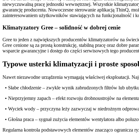
niewyczuwalną pracę jednostki wewnętrznej. Wszystkie klimatyzatory 
gwarancję producenta. Nowoczesne sterowanie aplikacją ThinQ, możli
zainteresowaniem użytkowników stawiających na funkcjonalność i k
Klimatyzatory Gree – solidność w dobrej cenie
Gree to jeden z największych producentów klimatyzatorów na świeci
Gree cenione są za prostą konstrukcję, stabilną pracę oraz dobre pa
wsparcie gwarancyjne i dostęp do części serwisowych tego producent
Typowe usterki klimatyzacji i proste sposo
Nawet niezawodne urządzenia wymagają właściwej eksploatacji. Najc
• Słabe chłodzenie – zwykle wynik zabrudzonych filtrów lub ubytku
• Nieprzyjemny zapach – efekt rozwoju drobnoustrojów na element
• Wyciek wody – przyczyna leży zazwyczaj w niedrożnym odprowad
• Głośna praca – sygnał zużycia elementów wentylatora albo poluz
Regularna kontrola podstawowych elementów znacząco ogranicza ryzy