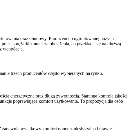
sterowania oraz obudowy. Producenci o ugruntowanej pozycji
 praca sprężarki zmniejsza obciążenia, co przekłada się na dłuższą
z wentylacją.
wnanie trzech producentów często wybieranych na rynku.
ością energetyczną oraz długą żywotnością. Staranna kontrola jakości
z funkcje poprawiające komfort użytkowania. To propozycja dla osób
 zapewnia wyjątkowy komfort poprzez niesłyszalną i prawie