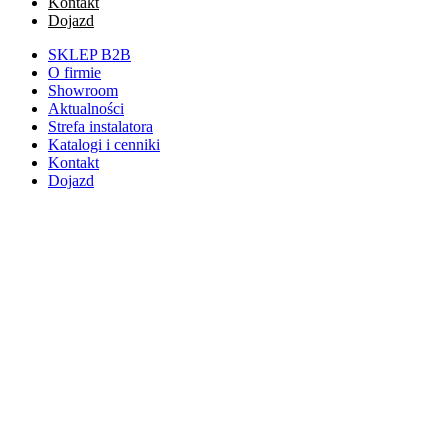
Kontakt
Dojazd
SKLEP B2B
O firmie
Showroom
Aktualności
Strefa instalatora
Katalogi i cenniki
Kontakt
Dojazd