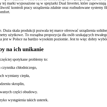
tej marki wyposażone są w sprężarki Dual Inverter, które zapewniają p
wość kontroli pracy urządzenia zdalnie oraz rozbudowane systemy filt
omfort.
e. Duża skala produkcji pozwala tej marce oferować urządzenia solid
rametry użytkowe. To rozsądna propozycja dla osób szukających trwałeg
a jest w Polsce na bardzo wysokim poziomie. Jest to więc dobry wybór
by na ich unikanie
zęściej spotykane problemy to:
 czynnika chłodniczego,
ach wymiany ciepła,
zeniu skroplin,
owanych części obudowy.
ko wystąpienia takich usterek.