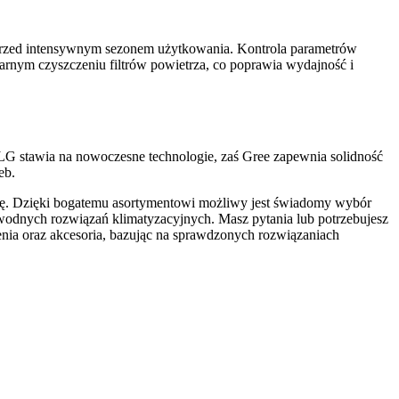
przed intensywnym sezonem użytkowania. Kontrola parametrów
arnym czyszczeniu filtrów powietrza, co poprawia wydajność i
, LG stawia na nowoczesne technologie, zaś Gree zapewnia solidność
eb.
acę. Dzięki bogatemu asortymentowi możliwy jest świadomy wybór
awodnych rozwiązań klimatyzacyjnych. Masz pytania lub potrzebujesz
enia oraz akcesoria, bazując na sprawdzonych rozwiązaniach