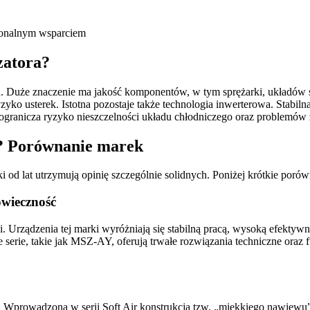
jonalnym wsparciem
zatora?
. Duże znaczenie ma jakość komponentów, w tym sprężarki, układów 
zyko usterek. Istotna pozostaje także technologia inwerterowa. Stabilna
 ogranicza ryzyko nieszczelności układu chłodniczego oraz problemów 
e? Porównanie marek
 od lat utrzymują opinię szczególnie solidnych. Poniżej krótkie poró
owieczność
i. Urządzenia tej marki wyróżniają się stabilną pracą, wysoką efektywn
ne serie, takie jak MSZ-AY, oferują trwałe rozwiązania techniczne ora
. Wprowadzona w serii Soft Air konstrukcja tzw. „miękkiego nawiewu”