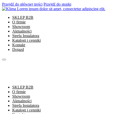
Przejdź do głównej treści
Przejdź do stopki
SKLEP B2B
O firmie
Showroom
Aktualności
Strefa Instalatora
Katalogi i cenniki
Kontakt
Dojazd
SKLEP B2B
O firmie
Showroom
Aktualności
Strefa Instalatora
Katalogi i cenniki