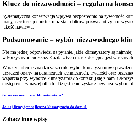
Klucz do niezawodności – regularna kons
Systematyczna konserwacja wpływa bezpośrednio na żywotność klim
pracy, czystości jednostek oraz stanu filtrów pozwala utrzymać wys
jakość nawiewu.
Podsumowanie – wybór niezawodnego klim
Nie ma jednej odpowiedzi na pytanie, jakie klimatyzatory są najmnie
w korzystnym budżecie. Każda z tych marek dostępna jest w różnych 
W naszej ofercie znajdziesz szeroki wybór klimatyzatorów sprawdz
urządzeń oparty na parametrach technicznych, trwałości oraz przezn
wsparcia przy wyborze klimatyzatora? Skontaktuj się z nami i skor
dostępnych w naszej ofercie. Dzięki temu zyskasz pewność wyboru
Gdzie nie montować klimatyzatora?
Jakiej firmy jest najlepsza klimatyzacja do domu?
Zobacz inne wpisy