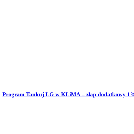
Program Tankuj LG w KLiMA – złap dodatkowy 1%