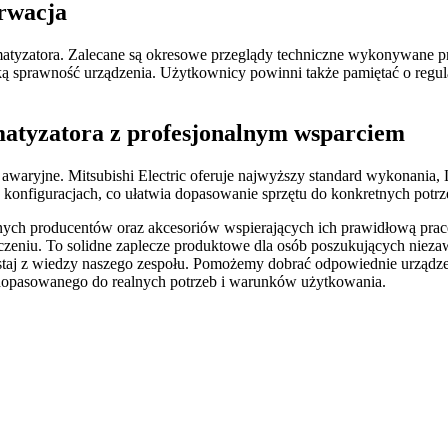
erwacja
atyzatora. Zalecane są okresowe przeglądy techniczne wykonywane 
oką sprawność urządzenia. Użytkownicy powinni także pamiętać o regul
atyzatora z profesjonalnym wsparciem
j awaryjne. Mitsubishi Electric oferuje najwyższy standard wykonania
konfiguracjach, co ułatwia dopasowanie sprzętu do konkretnych potrz
onych producentów oraz akcesoriów wspierających ich prawidłową pr
aczeniu. To solidne zaplecze produktowe dla osób poszukujących niez
zystaj z wiedzy naszego zespołu. Pomożemy dobrać odpowiednie urządz
 dopasowanego do realnych potrzeb i warunków użytkowania.