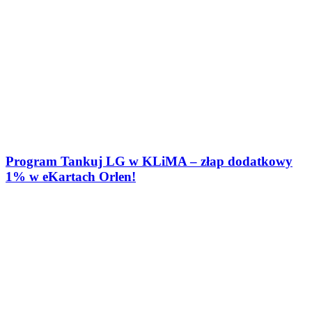
Program Tankuj LG w KLiMA – złap dodatkowy
1% w eKartach Orlen!