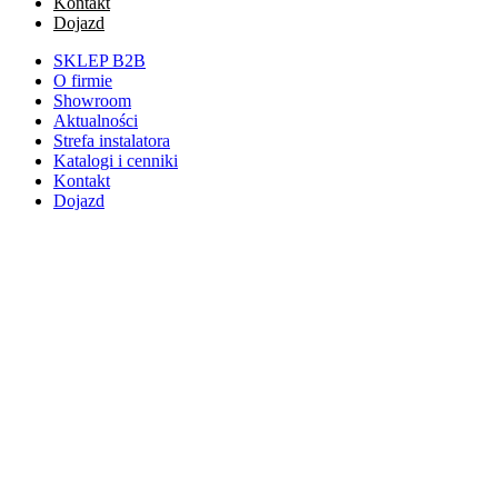
Kontakt
Dojazd
SKLEP B2B
O firmie
Showroom
Aktualności
Strefa instalatora
Katalogi i cenniki
Kontakt
Dojazd