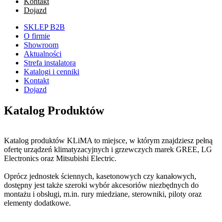
Kontakt
Dojazd
SKLEP B2B
O firmie
Showroom
Aktualności
Strefa instalatora
Katalogi i cenniki
Kontakt
Dojazd
Katalog Produktów
Katalog produktów KLiMA to miejsce, w którym znajdziesz pełną
ofertę urządzeń klimatyzacyjnych i grzewczych marek GREE, LG
Electronics oraz Mitsubishi Electric.
Oprócz jednostek ściennych, kasetonowych czy kanałowych,
dostępny jest także szeroki wybór akcesoriów niezbędnych do
montażu i obsługi, m.in. rury miedziane, sterowniki, piloty oraz
elementy dodatkowe.