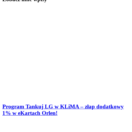
Program Tankuj LG w KLiMA – złap dodatkowy
1% w eKartach Orlen!