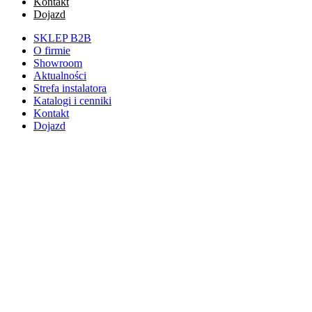
Kontakt
Dojazd
SKLEP B2B
O firmie
Showroom
Aktualności
Strefa instalatora
Katalogi i cenniki
Kontakt
Dojazd