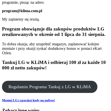
programie, pisząc na adres:
program@klima.com.pl
My zajmiemy się resztą.
Program obowiązuje dla zakupów produktów LG
zrealizowanych w okresie
od 1 lipca do 31 sierpnia
.
To dobra okazja, aby uzupełnić magazyn, zaplanować kolejne
montaże i przy okazji zyskać dodatkowy bonus w postaci eKart
Orlen.
Tankuj LG w KLiMA i odbieraj 100 zł za każde 10
000 zł netto zakupów!
Regulamin Programu Tankuj z LG w KLiMA
Montuj LG i zgarniaj kody na paliwo!
Zobacz inne wpisy