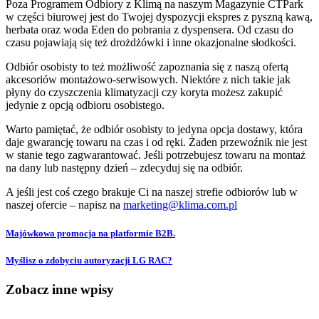
Poza Programem Odbiory z Klimą na naszym Magazynie CTPark
w części biurowej jest do Twojej dyspozycji ekspres z pyszną kawą,
herbata oraz woda Eden do pobrania z dyspensera. Od czasu do
czasu pojawiają się też drożdżówki i inne okazjonalne słodkości.
Odbiór osobisty to też możliwość zapoznania się z naszą ofertą
akcesoriów montażowo-serwisowych. Niektóre z nich takie jak
płyny do czyszczenia klimatyzacji czy koryta możesz zakupić
jedynie z opcją odbioru osobistego.
Warto pamiętać, że odbiór osobisty to jedyna opcja dostawy, która
daje gwarancję towaru na czas i od ręki. Żaden przewoźnik nie jest
w stanie tego zagwarantować. Jeśli potrzebujesz towaru na montaż
na dany lub następny dzień – zdecyduj się na odbiór.
A jeśli jest coś czego brakuje Ci na naszej strefie odbiorów lub w
naszej ofercie – napisz na
marketing@klima.com.pl
Majówkowa promocja na platformie B2B.
Myślisz o zdobyciu autoryzacji LG RAC?
Zobacz inne wpisy