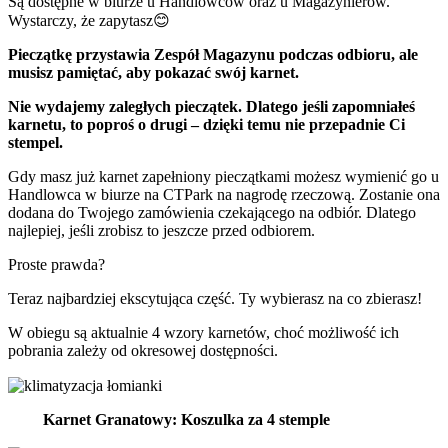
Są dostępne w biurze u Handlowców oraz u Magazynierów.
Wystarczy, że zapytasz😊
Pieczątkę przystawia Zespół Magazynu podczas odbioru, ale
musisz pamiętać, aby pokazać swój karnet.
Nie wydajemy zaległych pieczątek. Dlatego jeśli zapomniałeś
karnetu, to poproś o drugi – dzięki temu nie przepadnie Ci
stempel.
Gdy masz już karnet zapełniony pieczątkami możesz wymienić go u
Handlowca w biurze na CTPark na nagrodę rzeczową. Zostanie ona
dodana do Twojego zamówienia czekającego na odbiór. Dlatego
najlepiej, jeśli zrobisz to jeszcze przed odbiorem.
Proste prawda?
Teraz najbardziej ekscytująca część. Ty wybierasz na co zbierasz!
W obiegu są aktualnie 4 wzory karnetów, choć możliwość ich
pobrania zależy od okresowej dostępności.
Karnet Granatowy: Koszulka za 4 stemple