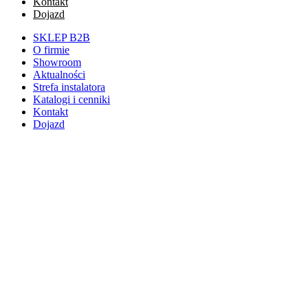
Kontakt
Dojazd
SKLEP B2B
O firmie
Showroom
Aktualności
Strefa instalatora
Katalogi i cenniki
Kontakt
Dojazd