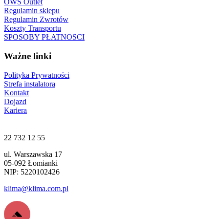
OWS Outlet
Regulamin sklepu
Regulamin Zwrotów
Koszty Transportu
SPOSOBY PŁATNOSCI
Ważne linki
Polityka Prywatności
Strefa instalatora
Kontakt
Dojazd
Kariera
22 732 12 55
ul. Warszawska 17
05-092 Łomianki
NIP: 5220102426
klima@klima.com.pl