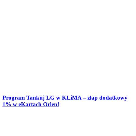
Program Tankuj LG w KLiMA – złap dodatkowy
1% w eKartach Orlen!