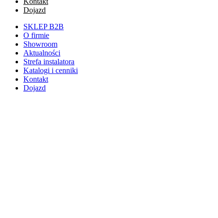
Kontakt
Dojazd
SKLEP B2B
O firmie
Showroom
Aktualności
Strefa instalatora
Katalogi i cenniki
Kontakt
Dojazd