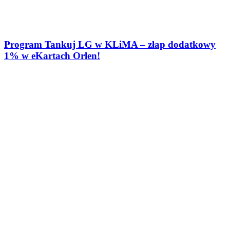
Program Tankuj LG w KLiMA – złap dodatkowy
1% w eKartach Orlen!