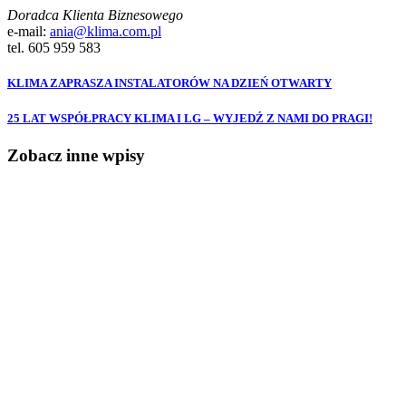
Doradca Klienta Biznesowego
e-mail:
ania@klima.com.pl
tel. 605 959 583
KLIMA ZAPRASZA INSTALATORÓW NA DZIEŃ OTWARTY
25 LAT WSPÓŁPRACY KLIMA I LG – WYJEDŹ Z NAMI DO PRAGI!
Zobacz inne wpisy